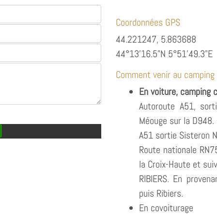
Coordonnées GPS
44.221247, 5.863688
44°13'16.5"N 5°51'49.3"E
Comment venir au camping
En voiture, camping c
Autoroute A51, sort
Méouge sur la D948.
A51 sortie Sisteron N
Route nationale RN75
la Croix-Haute et sui
RIBIERS. En provena
puis Ribiers.
En covoiturage